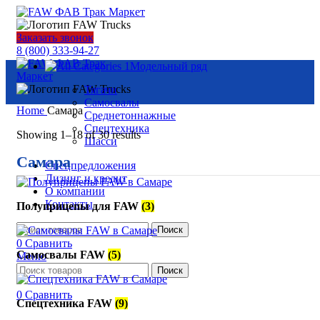
Заказать звонок
8 (800) 333-94-27
Модельный ряд
Тягачи
Самосвалы
Home
Самара
Среднетоннажные
Спецтехника
Showing 1–18 of 30 results
Шасси
Самара
Спецпредложения
Лизинг и кредит
О компании
Контакты
Полуприцепы для FAW
(3)
Поиск
0
Сравнить
Самосвалы FAW
(5)
Меню
Поиск
0
Сравнить
Спецтехника FAW
(9)