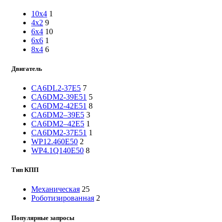
10x4
1
4x2
9
6x4
10
6x6
1
8x4
6
Двигатель
CA6DL2-37E5
7
CA6DM2-39E51
5
CA6DM2-42E51
8
CA6DM2–39E5
3
CA6DM2–42E5
1
CA6DМ2-37E51
1
WP12.460E50
2
WP4.1Q140E50
8
Тип КПП
Механическая
25
Роботизированная
2
Популярные запросы