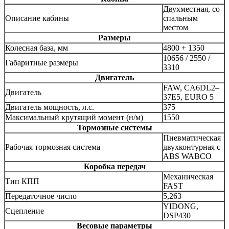
Двухместная, со
Описание кабины
спальным
местом
Размеры
Колесная база, мм
4800 + 1350
10656 / 2550 /
Габаритные размеры
3310
Двигатель
FAW, CA6DL2–
Двигатель
37E5, EURO 5
Двигатель мощность, л.с.
375
Максимальный крутящий момент (н/м)
1550
Тормозные системы
Пневматическая
Рабочая тормозная система
двухконтурная с
ABS WABCO
Коробка передач
Механическая
Тип КПП
FAST
Передаточное число
5,263
YIDONG,
Сцепление
DSP430
Весовые параметры