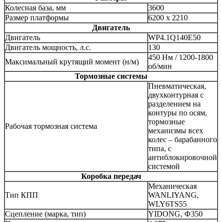
Колесная база, мм
3600
Размер платформы
6200 х 2210
Двигатель
Двигатель
WP4.1Q140E50
Двигатель мощность, л.с.
130
450 Нм / 1200-1800
Максимальный крутящий момент (н/м)
об/мин
Тормозные системы
Пневматическая,
двухконтурная с
разделением на
контуры по осям,
тормозные
Рабочая тормозная система
механизмы всех
колес – барабанного
типа, с
антиблокировочной
системой
Коробка передач
Механическая
Тип КПП
WANLIYANG,
WLY6TS55
Сцепление (марка, тип)
YIDONG, Ф350