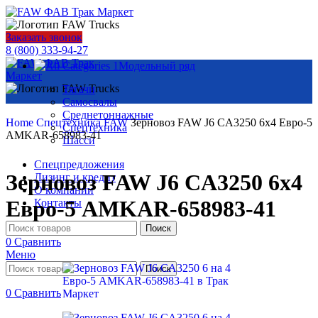
Заказать звонок
8 (800) 333-94-27
Модельный ряд
Тягачи
Самосвалы
Среднетоннажные
Home
Спецтехника FAW
Зерновоз FAW J6 CA3250 6х4 Евро-5
Спецтехника
AMKAR-658983-41
Шасси
Спецпредложения
Зерновоз FAW J6 CA3250 6х4
Лизинг и кредит
О компании
Евро-5 AMKAR-658983-41
Контакты
Поиск
0
Сравнить
Меню
Поиск
0
Сравнить