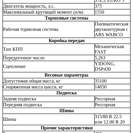
37E5, EURO 5
Двигатель мощность, л.с.
375
Максимальный крутящий момент (н/м)
1550
Тормозные системы
Пневматическая
Рабочая тормозная система
двухконтурная с
ABS WABCO
Коробка передач
Механическая
Тип КПП
FAST
Передаточное число
5,263
YIDONG,
Сцепление
DSP430
Весовые параметры
Допустимая общая масса, кг
35100
Снаряженная масса шасси, кг
14650
Подвеска
Задняя подвеска
Рессорная
Передняя подвеска
Рессорная
Шины
315/80 R 22.5
Шины
или 12.00 R 20
Прочие характеристики