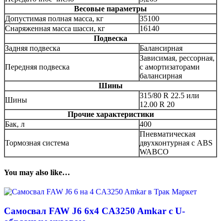
Весовые параметры
Допустимая полная масса, кг
35100
Снаряженная масса шасси, кг
16140
Подвеска
Задняя подвеска
Балансирная
Зависимая, рессорная,
Передняя подвеска
с амортизаторами
балансирная
Шины
315/80 R 22.5 или
Шины
12.00 R 20
Прочие характеристики
Бак, л
400
Пневматическая
Тормозная система
двухконтурная с ABS
WABCO
You may also like…
Самосвал FAW J6 6х4 CA3250 Amkar c U-