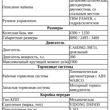
Цельнометаллическая,
двухдверная,
Описание кабины
двухместная, со
спальным местом
TRW FAWER, с
Рулевое управление
гидроусилителем
Размеры
Колесная база, мм
4300 + 1350
Габаритные размеры
8890 / 2495 / 3400
Двигатель
CA6DM2-39E51,
Двигатель
дизельный
Двигатель мощность, л.с.
390
Максимальный крутящий момент (н/м)
1900
Тормозные системы
Пневматическая
Рабочая тормозная система
двухконтурная с ABS
WABCO
Моторный тормоз-
Запасная тормозная система
замедлитель
Коробка передач
Тип КПП
Механическая
Сцепление (марка, тип)
YIDONG DSP430
Передаточное число
5,263