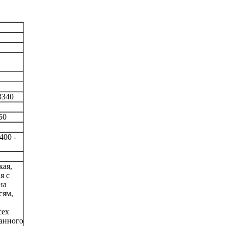
 3340
50
400 -
кая,
я с
на
сям,
сех
банного