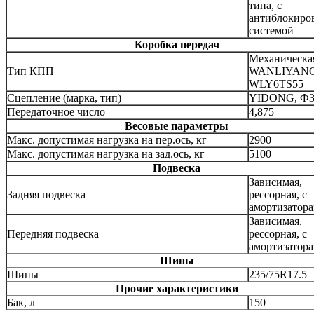
типа, с
антиблокиро
системой
Коробка передач
Механическа
Тип КПП
WANLIYANG
WLY6TS55
Сцепление (марка, тип)
YIDONG, Ф3
Передаточное число
4,875
Весовые параметры
Макс. допустимая нагрузка на пер.ось, кг
2900
Макс. допустимая нагрузка на зад.ось, кг
5100
Подвеска
Зависимая,
Задняя подвеска
рессорная, с
амортизатор
Зависимая,
Передняя подвеска
рессорная, с
амортизатор
Шины
Шины
235/75R17.5
Прочие характеристики
Бак, л
150