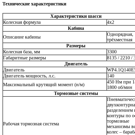
Технические характеристики
Характеристики шасси
Колесная формула
4x2
Кабина
Однорядная,
Описание кабины
трёхместная
Размеры
Колесная база, мм
3300
Габаритные размеры
8135 / 2210 /
Двигатель
Двигатель
WP4.1Q140E
Двигатель мощность, л.с.
140
450 Нм при 1
Максимальный крутящий момент (н/м)
1800 об/мин
Тормозные системы
Пневматичес
двухконтурна
разделением 
контуры по о
тормозные
Рабочая тормозная система
механизмы в
колес – бара