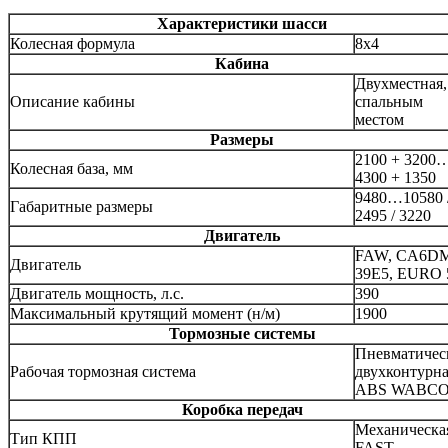
Характеристики шасси
Колесная формула
8x4
Кабина
Двухместная,
Описание кабины
спальным
местом
Размеры
2100 + 3200
Колесная база, мм
4300 + 1350
9480…10580 
Габаритные размеры
2495 / 3220
Двигатель
FAW, CA6D
Двигатель
39E5, EURO 
Двигатель мощность, л.с.
390
Максимальный крутящий момент (н/м)
1900
Тормозные системы
Пневматичес
Рабочая тормозная система
двухконтурна
ABS WABC
Коробка передач
Механическа
Тип КПП
FAST