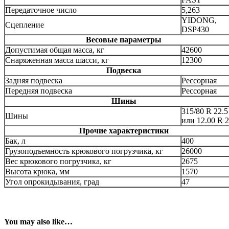
Передаточное число
5,263
YIDONG,
Сцепление
DSP430
Весовые параметры
Допустимая общая масса, кг
42600
Снаряженная масса шасси, кг
12300
Подвеска
Задняя подвеска
Рессорная
Передняя подвеска
Рессорная
Шины
315/80 R 22.5
Шины
или 12.00 R 
Прочие характеристики
Бак, л
400
Грузоподъемность крюкового погрузчика, кг
26000
Вес крюкового погрузчика, кг
2675
Высота крюка, мм
1570
Угол опрокидывания, град
47
You may also like…