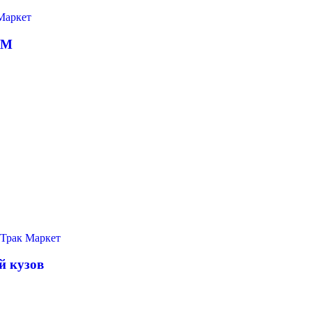
4М
й кузов