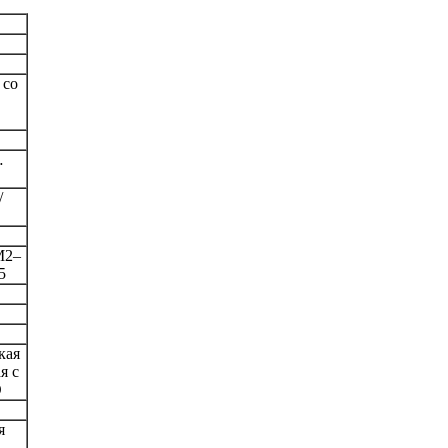
 со
…
/
M2–
5
кая
я с
O
я