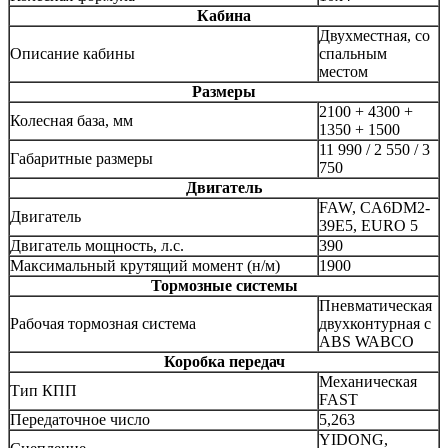
Кабина
Двухместная, со
Описание кабины
спальным
местом
Размеры
2100 + 4300 +
Колесная база, мм
1350 + 1500
11 990 / 2 550 / 3
Габаритные размеры
750
Двигатель
FAW, CA6DМ2-
Двигатель
39E5, EURO 5
Двигатель мощность, л.с.
390
Максимальный крутящий момент (н/м)
1900
Тормозные системы
Пневматическая
Рабочая тормозная система
двухконтурная с
ABS WABCO
Коробка передач
Механическая
Тип КПП
FAST
Передаточное число
5,263
YIDONG,